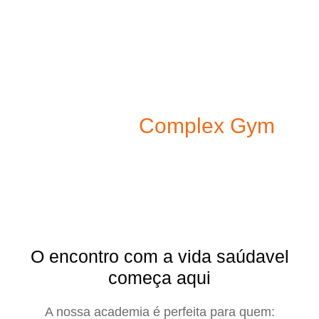
Seja membro
Alcança o teu melhor nível de
saúde na
Complex Gym
Inscreve-te agora!
O encontro com a vida saúdavel
começa aqui
A nossa academia é perfeita para quem: